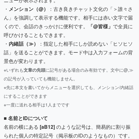
ニューが表示されます。
・
メンション（@）
：古き良きチャット文化の「＞誰々さ
ん」を強調して表示する機能です。相手には赤い文字で届
くので、会話のきっかけに便利です。
「@皆様」
で全員に
呼びかけることもできます。
・
内緒話（≫）
：指定した相手にしか読めない「ヒソヒソ
話」を送ることができます。モード中は入力フォームの背
景色が変わります。
※いずれも
文章の先頭
に記号がある場合のみ有効です。文中に@,≫
の記号が入っていても機能しません。
※先に本文を書いてからメニューを選択しても、メンション/内緒話
にすることができます
※一度に送れる相手は1人までです
■ 名前とIDについて
名前の横にある
[aB12]
のような記号は、簡易的に割り振
られた個人の特定記号（掲示板のIDのようなもの）です。