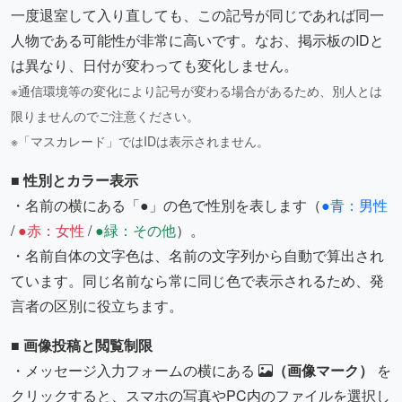
一度退室して入り直しても、この記号が同じであれば同一
人物である可能性が非常に高いです。なお、掲示板のIDと
は異なり、日付が変わっても変化しません。
※通信環境等の変化により記号が変わる場合があるため、別人とは
限りませんのでご注意ください。
※「マスカレード」ではIDは表示されません。
■ 性別とカラー表示
・名前の横にある「●」の色で性別を表します（
●青：男性
/
●赤：女性
/
●緑：その他
）。
・名前自体の文字色は、名前の文字列から自動で算出され
ています。同じ名前なら常に同じ色で表示されるため、発
言者の区別に役立ちます。
■ 画像投稿と閲覧制限
・メッセージ入力フォームの横にある
（画像マーク）
を
クリックすると、スマホの写真やPC内のファイルを選択し