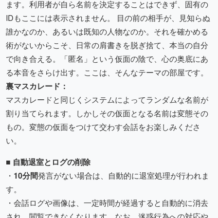
ます。利用者が自ら名前を決定することはできず、固有の
IDもここには表示されません。 目の前の相手が、見知らぬ
誰かなのか、あるいは既知の人物なのか。それを確かめる
術がないからこそ、日常の肩書きを脱ぎ捨て、本当の自分
で向き合える。「匿名」という仮面の陰で、心の奥底にあ
る本音をさらけ出す。ここは、そんなテーマの部屋です。
裏マスカレード：
マスカレードと同じくシステムによってランダムな名前が
割り当てられます。しかしその仮面となる名前は変態その
もの。変態の仮面をつけて交わす会話をお楽しみくださ
い。
■ 自動退室とログの削除
・
10分間
発言がない場合は、自動的に退室処理が行われま
す。
・会話ログや画像は、一定時間が経過すると自動的に消去
され、閲覧できなくなります。なお、迷惑行為への対応や